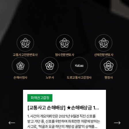
교통사고전문변호사
형사전문변호사
산재전문변호사
손해사정사
노무사
도로교통사고감정사
행정사
화해권고결정
벌금형 및 
[교통사고 손해배상] ★손해배상금 1억 700만 원★ / 척골과 요골 하단의 개방성 골절
1. 사건의 개요의뢰인은 2021년 9월경 직진 신호를
1. 사건의 
받고 가던 중, 신호를 위반하여 좌회전한 차량에 받히는
아파트 공동현
사고로, ‘척골과 요골 하단의 개방성 골절’의 상해를
해결하기 위해