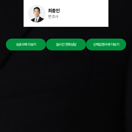
입었습니다. 2. 사건의 특징의뢰인은 손해사정사를
넘어져 사망한
선임하여 보험사와 협의해보았지만, 그 결과를 신뢰할
배우자를 잃고
최종인
수 없다고 생각하여 소송을 결심하였고, 결국 의뢰인이
관리소장의 미
변호사
바라는 금액을 받으려면 수상 부위에 영구장해가
처벌을 원하였
남았음을 입증할 수 있는지가 쟁점이 되었습니다. 3.
관리소장은 근
해랑의 조력해랑의 담당 변호인은 신호에 따라
구체적인 의무
직진하였다고 하더라도 신호 위반한 차량을
산업안전보건법
인지하였다면 그에 맞는 방어운전을 해야했다는
대부분의 형사
성공사례 더보기
실시간 전화상담
신체감정사례 더보기
보험사의 억지 주장을 배척하고, 의뢰인에 대한 진료
드물다는 것이
기록 및 영상자료 등을 준비하여 신체 감정에 시행한
담당 변호인은
결과 수상 부위에 손목관절의 부분강직으로 인해 13%
그 높이가 높
의 영구장해가 남았음을 입증하였고, 나아가 수상
점을 충분히 
부위가 팔 부위라고는 하나 의복으로 가려지지 않는
착용하도록 하
부위인데 그 흉터의 크기와 면적이 크다는 점을
하나 그 금액이
주장하여 추가적으로 추상장해로 인해 2.5%의
동의하에 이루
영구장해가 남았다는 사실을 밝혀냈습니다. 4. 사건의
반영되어서는 
결과 그 결과 법원은 보험사에게 1억 700만 원을
주장하였습니다
배상하라는 화해권고결정을 내렸습니다.
대해서는 벌금 
대해서는 징역